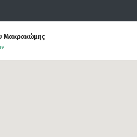
υ Μακρακώμης
19