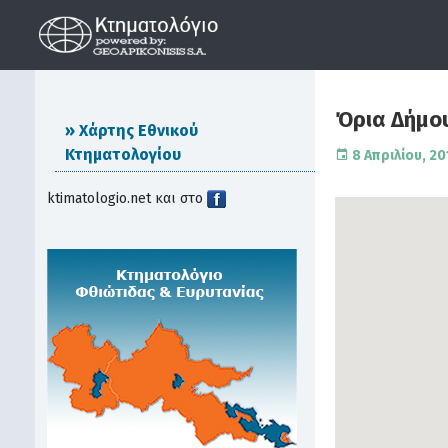
Όρια Δήμο
Χάρτης Εθνικού
Κτηματολογίου
8 Απριλίου, 20
ktimatologio.net και στο
ctions