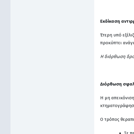
Εκδίκαση αντιρ
Έτερη υπό εξέλι
προκύπτει ανάγ
Η διόρθωση δρο
Διόρθωση σφα
Η μη απεικόνισ
κτηματογράφηση,
Ο τρόπος θεραπε
Σε π