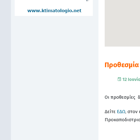
Προθεσμία
12 Ιουνί
Οι προθεσμίες δ
Δείτε
ΕΔΩ
, στον
Προκαποδιστρια