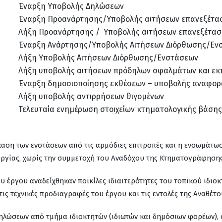
Έναρξη Υποβολής Δηλώσεων
Έναρξη Προανάρτησης/Υποβολής αιτήσεων επανεξέτασ
Λήξη Προανάρτησης / Υποβολής αιτήσεων επανεξέταση
Έναρξη Ανάρτησης/Υποβολής Αιτήσεων Διόρθωσης/Εν
Λήξη Υποβολής Αιτήσεων Διόρθωσης/Ενστάσεων
Λήξη υποβολής αιτήσεων πρόδηλων σφαλμάτων και ε
Έναρξη δημοσιοποίησης εκθέσεων – υποβολής αναφορ
Λήξη υποβολής αντιρρήσεων θιγομένων
Τελευταία ενημέρωση στοιχείων κτηματολογικής βάσης
καση των ενστάσεων από τις αρμόδιες επιτροπές και η ενσωμάτ
υργίας, χωρίς την συμμετοχή του Αναδόχου της Κτηματογράφησης
ου έργου αναδείχθηκαν ποικίλες ιδιαιτερότητες του τοπικού ιδι
 τις τεχνικές προδιαγραφές του έργου και τις εντολές της Αναθέτ
λώσεων από τμήμα ιδιοκτητών (ιδιωτών και δημόσιων φορέων), 