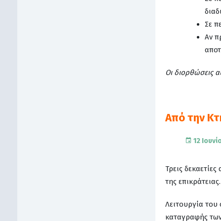
διαδ
Σε π
Αν π
αποτ
Οι διορθώσεις 
Από την Κ
12 Ιουνί
Τρεις δεκαετίες
της επικράτειας.
Λειτουργία του
καταγραφής των