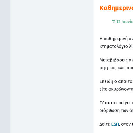
Καθημεριν
12 Ιουνί
Η καθημερινή α
Κτηματολόγιο λί
Μεταβιβάσεις ακ
μητρώο, κλπ. απ
Επειδή ο απαιτο
είτε ακυρώνοντα
Γι’ αυτό επείγε
διόρθωση των ό
Δείτε
ΕΔΩ
, στον