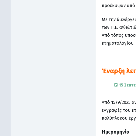
προέκυψαν από 
Με την διενέργε
των Π.Ε. Φθιώτι
Από τόπος υποσ
κτηματολογίου.
Έναρξη λει
15 Σεπτε
Από 15/9/2025 
εγγραφές του κτ
πολύπλοκου έργο
Ημερομηνία